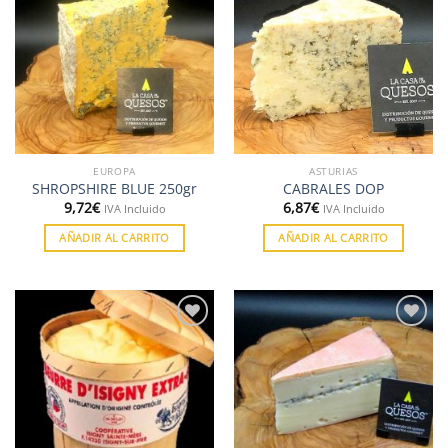
Añadir
Añadir
a la
a la
lista de
lista de
deseos
deseos
EUROPA
ASTURIAS
SHROPSHIRE BLUE 250gr
CABRALES DOP
9,72
€
6,87
€
IVA Incluido
IVA Incluido
AÑADIR AL CARRITO
AÑADIR AL CARRITO
Añadir
Añadir
a la
a la
lista de
lista de
deseos
deseos