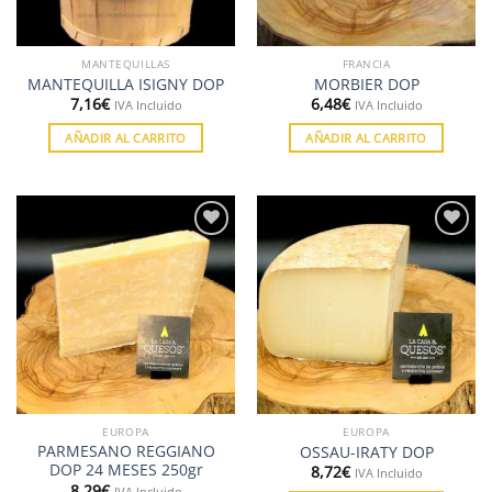
MANTEQUILLAS
FRANCIA
MANTEQUILLA ISIGNY DOP
MORBIER DOP
7,16
€
6,48
€
IVA Incluido
IVA Incluido
AÑADIR AL CARRITO
AÑADIR AL CARRITO
Añadir
Añadir
a la
a la
lista de
lista de
deseos
deseos
EUROPA
EUROPA
PARMESANO REGGIANO
OSSAU-IRATY DOP
DOP 24 MESES 250gr
8,72
€
IVA Incluido
8,29
€
IVA Incluido