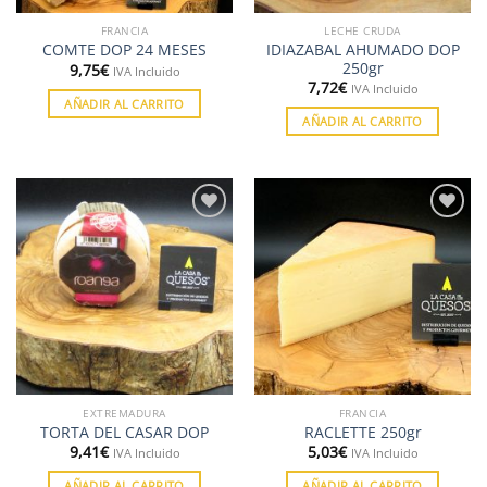
FRANCIA
LECHE CRUDA
IDIAZABAL AHUMADO DOP
COMTE DOP 24 MESES
250gr
9,75
€
IVA Incluido
7,72
€
IVA Incluido
AÑADIR AL CARRITO
AÑADIR AL CARRITO
Añadir
Añadir
a la
a la
lista de
lista de
deseos
deseos
EXTREMADURA
FRANCIA
TORTA DEL CASAR DOP
RACLETTE 250gr
9,41
€
5,03
€
IVA Incluido
IVA Incluido
AÑADIR AL CARRITO
AÑADIR AL CARRITO