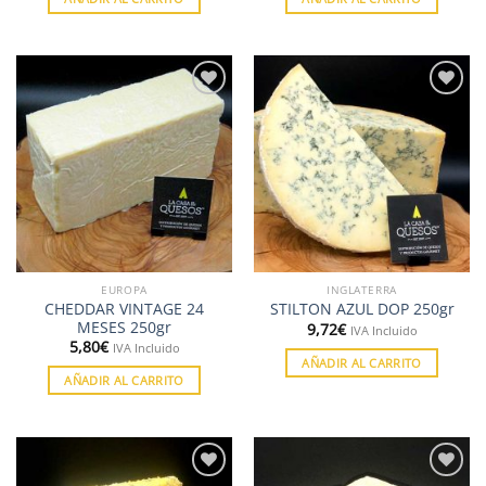
Añadir
Añadir
a la
a la
lista de
lista de
deseos
deseos
EUROPA
INGLATERRA
CHEDDAR VINTAGE 24
STILTON AZUL DOP 250gr
MESES 250gr
9,72
€
IVA Incluido
5,80
€
IVA Incluido
AÑADIR AL CARRITO
AÑADIR AL CARRITO