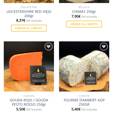
INGLATERRA
BÉLGICA
LEICESTERSHIRE RED VIEJO
CHIMAY 250gr
200gr
7,90
€
IVA Incluido
8,37
€
IVA Incluido
AÑADIR AL CARRITO
AÑADIR AL CARRITO
Añadir
Añadir
a la
a la
lista de
lista de
deseos
deseos
EUROPA
EUROPA
GOUDA ROJO / GOUDA
FOURME D’AMBERT AOP
PESTO ROSSO 250gr
250GR
5,50
€
5,40
€
IVA Incluido
IVA Incluido