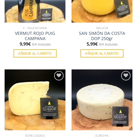
C. VALENCIANA
GALICIA
VERMUT ROJO PUIG
SAN SIMÓN DA COSTA
CAMPANA
DOP 250gr
9,99
€
5,99
€
IVA Incluido
IVA Incluido
AÑADIR AL CARRITO
AÑADIR AL CARRITO
Añadir
Añadir
a la
a la
lista de
lista de
deseos
deseos
ESPECIADOS
EUROPA