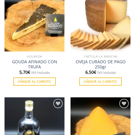
Añadir
Añadir
a la
a la
lista de
lista de
deseos
deseos
HOLANDA
CASTILLA LA MANCHA
GOUDA AFINADO CON
OVEJA CURADO DE PAGO
TRUFA
250gr
5,70
€
6,50
€
IVA Incluido
IVA Incluido
AÑADIR AL CARRITO
AÑADIR AL CARRITO
Añadir
Añadir
a la
a la
lista de
lista de
deseos
deseos