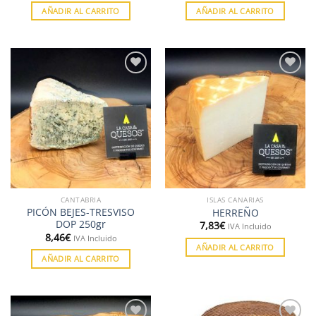
AÑADIR AL CARRITO
AÑADIR AL CARRITO
Añadir
Añadir
a la
a la
lista de
lista de
deseos
deseos
CANTABRIA
ISLAS CANARIAS
PICÓN BEJES-TRESVISO
HERREÑO
DOP 250gr
7,83
€
IVA Incluido
8,46
€
IVA Incluido
AÑADIR AL CARRITO
AÑADIR AL CARRITO