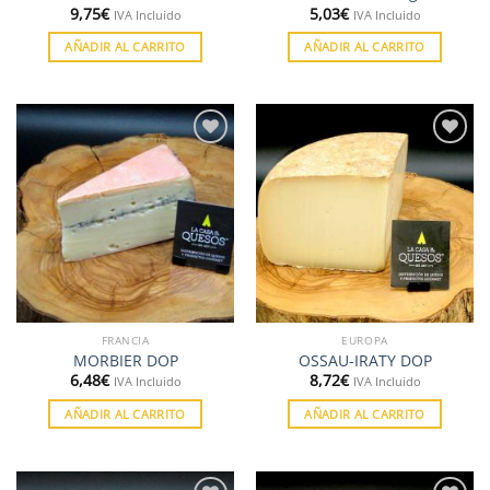
9,75
€
5,03
€
IVA Incluido
IVA Incluido
AÑADIR AL CARRITO
AÑADIR AL CARRITO
Añadir
Añadir
a la
a la
lista de
lista de
deseos
deseos
FRANCIA
EUROPA
MORBIER DOP
OSSAU-IRATY DOP
6,48
€
8,72
€
IVA Incluido
IVA Incluido
AÑADIR AL CARRITO
AÑADIR AL CARRITO