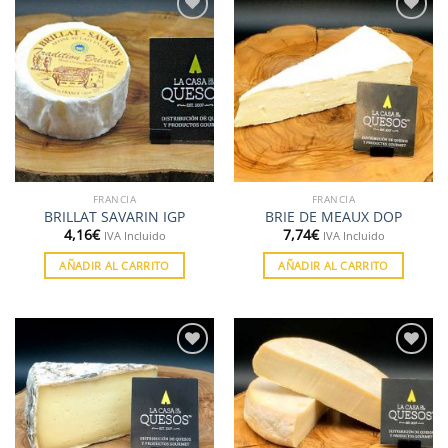
Añadir
Añadir
a la
a la
lista de
lista de
deseos
deseos
FRANCIA
FRANCIA
BRILLAT SAVARIN IGP
BRIE DE MEAUX DOP
4,16
€
7,74
€
IVA Incluido
IVA Incluido
AÑADIR AL CARRITO
AÑADIR AL CARRITO
Añadir
Añadir
a la
a la
lista de
lista de
deseos
deseos