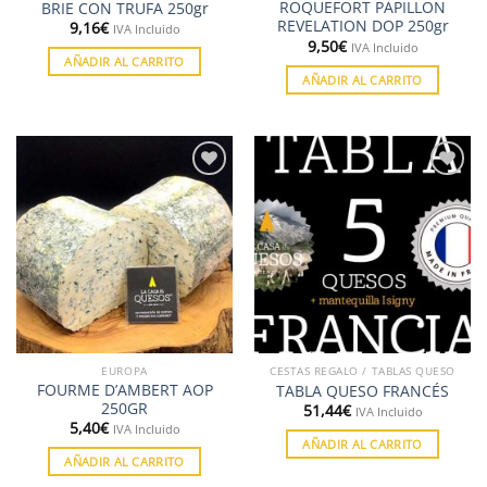
ROQUEFORT PAPILLON
BRIE CON TRUFA 250gr
de
REVELATION DOP 250gr
9,16
€
IVA Incluido
producto
9,50
€
IVA Incluido
AÑADIR AL CARRITO
AÑADIR AL CARRITO
Añadir
Añadir
a la
a la
lista de
lista de
deseos
deseos
EUROPA
CESTAS REGALO / TABLAS QUESO
FOURME D’AMBERT AOP
TABLA QUESO FRANCÉS
250GR
51,44
€
IVA Incluido
5,40
€
IVA Incluido
AÑADIR AL CARRITO
AÑADIR AL CARRITO