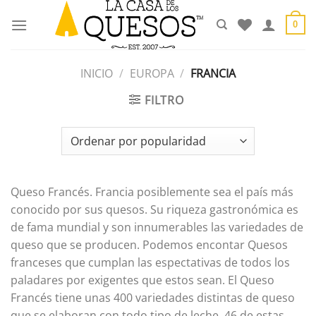
Saltar
al
0
contenido
INICIO
/
EUROPA
/
FRANCIA
FILTRO
Queso Francés. Francia posiblemente sea el país más
conocido por sus quesos. Su riqueza gastronómica es
de fama mundial y son innumerables las variedades de
queso que se producen. Podemos encontar Quesos
franceses que cumplan las espectativas de todos los
paladares por exigentes que estos sean. El Queso
Francés tiene unas 400 variedades distintas de queso
que se elaboran con todo tipo de leche. 46 de estas