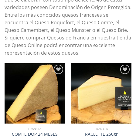
variedades poseen Denominación de Origen Protegida.
Entre los más conocidos quesos franceses se
encuentra el Queso Roquefort, el Queso Comté, el
Queso Camembert, el Queso Munster o el Queso Brie.
Si quiere comprar Quesos de Francia en nuestra tienda
de Queso Online podrá encontrar una excelente
representación de estos quesos.
Añadir
Añadir
a la
a la
lista de
lista de
deseos
deseos
FRANCIA
FRANCIA
COMTE DOP 24 MESES
RACLETTE 250gr