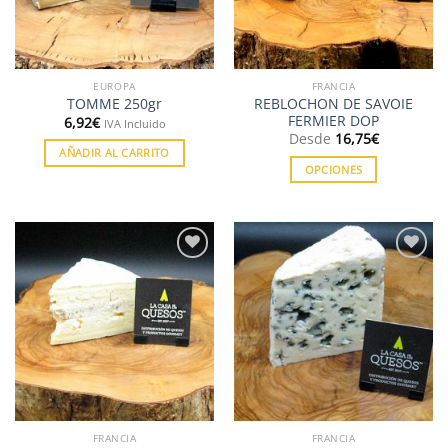
EUROPA
FRANCIA
REBLOCHON DE SAVOIE
TOMME 250gr
FERMIER DOP
6,92
€
IVA Incluido
Desde
16,75
€
AÑADIR AL CARRITO
OPCIONES
Este
producto
tiene
múltiples
Añadir
Añadir
variantes.
a la
a la
Las
lista de
lista de
deseos
deseos
opciones
se
pueden
elegir
en
la
FRANCIA
FRANCIA
página