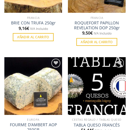
elegir
en
la
FRANCIA
FRANCIA
página
ROQUEFORT PAPILLON
BRIE CON TRUFA 250gr
de
REVELATION DOP 250gr
9,16
€
IVA Incluido
producto
9,50
€
IVA Incluido
AÑADIR AL CARRITO
AÑADIR AL CARRITO
Añadir
Añadir
a la
a la
lista de
lista de
deseos
deseos
EUROPA
CESTAS REGALO / TABLAS QUESO
FOURME D’AMBERT AOP
TABLA QUESO FRANCÉS
250GR