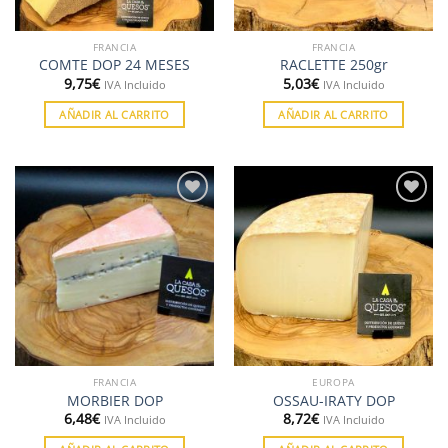
FRANCIA
FRANCIA
COMTE DOP 24 MESES
RACLETTE 250gr
9,75
€
5,03
€
IVA Incluido
IVA Incluido
AÑADIR AL CARRITO
AÑADIR AL CARRITO
Añadir
Añadir
a la
a la
lista de
lista de
deseos
deseos
FRANCIA
EUROPA
MORBIER DOP
OSSAU-IRATY DOP
6,48
€
8,72
€
IVA Incluido
IVA Incluido