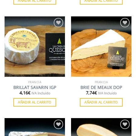
AÑADIR AL CARRITO
AÑADIR AL CARRITO
Añadir
Añadir
a la
a la
lista de
lista de
deseos
deseos
FRANCIA
FRANCIA
BRILLAT SAVARIN IGP
BRIE DE MEAUX DOP
4,16
€
7,74
€
IVA Incluido
IVA Incluido
AÑADIR AL CARRITO
AÑADIR AL CARRITO
Añadir
Añadir