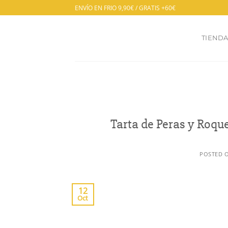
Saltar
ENVÍO EN FRIO 9,90€ / GRATIS +60€
al
contenido
TIEND
Tarta de Peras y Roque
POSTED 
12
Oct