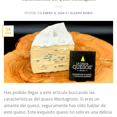
POSTED ON
ENERO 4, 2024
BY
ALVARO RUBIO
04
Ene
Has podido llegar a este artículo buscando las
características del queso Montagnolo. Si eres un
amante del queso, seguramente has oído hablar de
este queso. Este exquisito queso no solo es una delicia