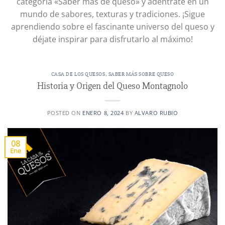
categoría «Saber más de queso» y adéntrate en un
mundo de sabores, texturas y tradiciones. ¡Sigue
aprendiendo sobre el fascinante universo del queso y
déjate inspirar para disfrutarlo al máximo!
CASA DE LOS QUESOS
,
SABER MÁS SOBRE QUESO
Historia y Origen del Queso Montagnolo
POSTED ON
ENERO 8, 2024
BY
ALVARO RUBIO
08
Ene