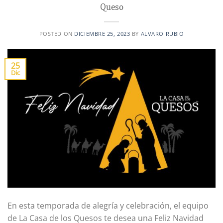
Queso
POSTED ON
DICIEMBRE 25, 2023
BY
ALVARO RUBIO
25
Dic
En esta temporada de alegría y celebración, el equipo
de La Casa de los Quesos te desea una Feliz Navidad