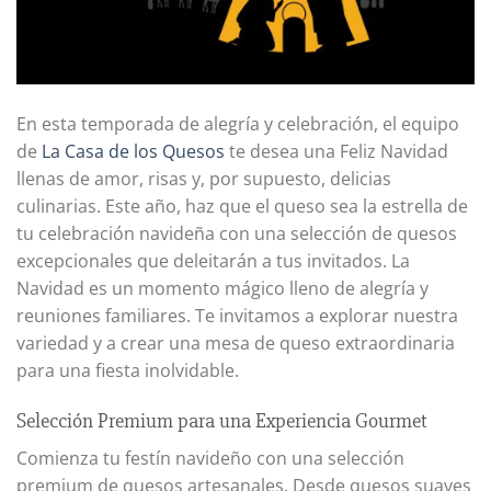
En esta temporada de alegría y celebración, el equipo
de
La Casa de los Quesos
te desea una Feliz Navidad
llenas de amor, risas y, por supuesto, delicias
culinarias. Este año, haz que el queso sea la estrella de
tu celebración navideña con una selección de quesos
excepcionales que deleitarán a tus invitados. La
Navidad es un momento mágico lleno de alegría y
reuniones familiares. Te invitamos a explorar nuestra
variedad y a crear una mesa de queso extraordinaria
para una fiesta inolvidable.
Selección Premium para una Experiencia Gourmet
Comienza tu festín navideño con una selección
premium de quesos artesanales. Desde quesos suaves