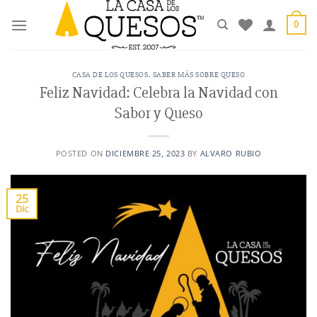
Saltar
al
0
contenido
CASA DE LOS QUESOS
,
SABER MÁS SOBRE QUESO
Feliz Navidad: Celebra la Navidad con
Sabor y Queso
POSTED ON
DICIEMBRE 25, 2023
BY
ALVARO RUBIO
25
Dic