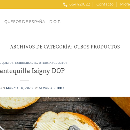
664421022
Contacto
Profe
A
QUESOS DE ESPAÑA
D.O.P.
ARCHIVOS DE CATEGORÍA:
OTROS PRODUCTOS
S QUESOS
,
CURIOSIDADES
,
OTROS PRODUCTOS
antequilla Isigny DOP
 ON
MARZO 10, 2023
BY
ALVARO RUBIO