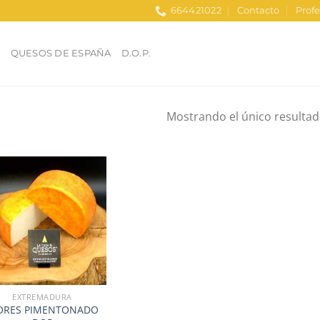
664421022
Contacto
Profe
A
QUESOS DE ESPAÑA
D.O.P.
Mostrando el único resulta
Añadir
a la
lista de
deseos
EXTREMADURA
ORES PIMENTONADO