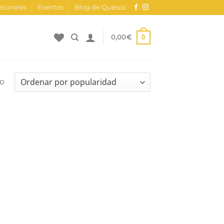
sionales
Eventos
Blog de Quesos
0
0,00
€
do