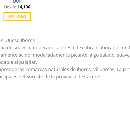
DOP
Desde
14,10
€
OPCIONES
Este
producto
tiene
.P. Queso Ibores
múltiples
ma de suave a moderado, a queso de cabra elaborado con le
variantes.
eramente ácido, moderadamente picante, algo salado, suave
Las
dable al paladar.
opciones
rende las comarcas naturales de Ibores, Villuercas, La Jara 
se
cipales del Sureste de la provincia de Cáceres.
pueden
elegir
en
la
página
de
producto