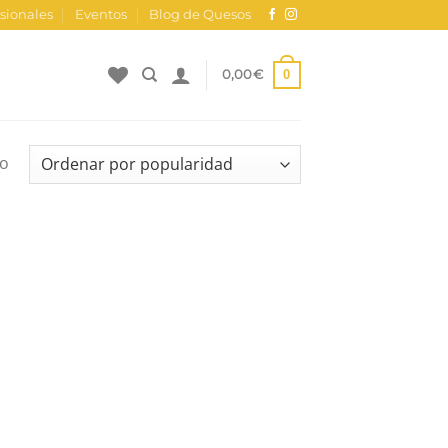
sionales
Eventos
Blog de Quesos
0
0,00
€
do