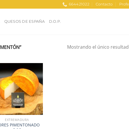
664421022
Contacto
Profe
A
QUESOS DE ESPAÑA
D.O.P.
Mostrando el único resulta
IMENTÓN”
Añadir
a la
lista de
deseos
EXTREMADURA
ORES PIMENTONADO