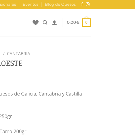
sionales
Eventos
Blog de Quesos
0
0,00
€
S
/
CANTABRIA
ROESTE
esos de Galicia, Cantabria y Castilla-
250gr
r
Tarro 200gr