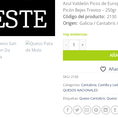
Azul Valdeón Picos de Euro
Picón Bejes Treviso – 250gr
Código del producto:
2130
Origen:
Galicia / Cantabris 
Hay existencias
TABLA QUESO NOROESTE cant
AÑA
Añad
SKU:
2130
Categorías:
Cantabria
,
Castilla y Le
QUESOS NACIONALES
Etiquetas:
Queso Cantabro
,
Queso 