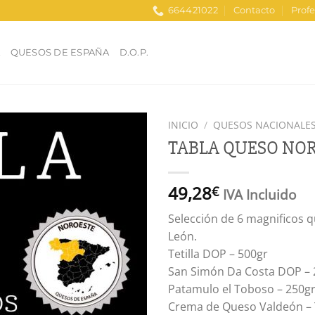
664421022
Contacto
Profe
A
QUESOS DE ESPAÑA
D.O.P.
INICIO
/
QUESOS NACIONALE
TABLA QUESO NO
Añadir
a la
lista
49,28
€
IVA Incluido
de
deseos
Selección de 6 magnificos qu
León.
Tetilla DOP – 500gr
San Simón Da Costa DOP – 
Patamulo el Toboso – 250g
Crema de Queso Valdeón – 