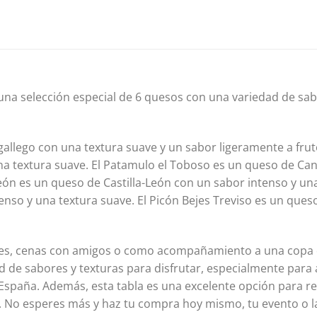
na selección especial de 6 quesos con una variedad de sabor
o gallego con una textura suave y un sabor ligeramente a fr
na textura suave. El Patamulo el Toboso es un queso de Can
ón es un queso de Castilla-León con un sabor intenso y una
enso y una textura suave. El Picón Bejes Treviso es un ques
ones, cenas con amigos o como acompañamiento a una copa d
 de sabores y texturas para disfrutar, especialmente para 
España. Además, esta tabla es una excelente opción para re
sa. No esperes más y haz tu compra hoy mismo, tu evento o 