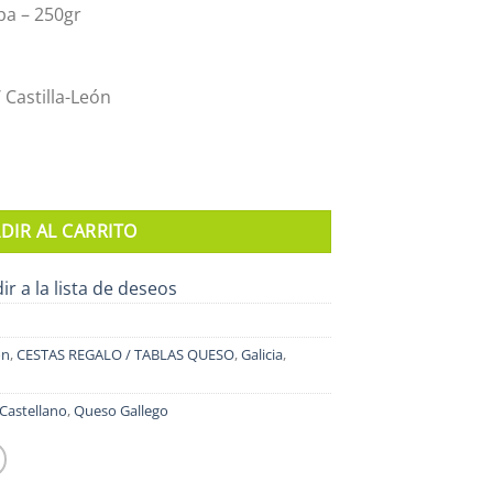
pa – 250gr
/ Castilla-León
idad
DIR AL CARRITO
ir a la lista de deseos
ón
,
CESTAS REGALO / TABLAS QUESO
,
Galicia
,
Castellano
,
Queso Gallego