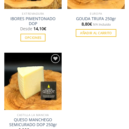
EXTREMADURA
EUROPA
IBORES PIMENTONADO
GOUDA TRUFA 250gr
DOP
8,80
€
IVA Incluido
Desde
14,10
€
AÑADIR AL CARRITO
OPCIONES
Este
producto
tiene
múltiples
Añadir
variantes.
a la
Las
lista de
deseos
opciones
se
pueden
elegir
en
la
CASTILLA LA MANCHA
página
QUESO MANCHEGO
de
SEMICURADO DOP 250gr
producto