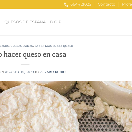
664421022
Contacto
Profe
A
QUESOS DE ESPAÑA
D.O.P.
UESOS
,
CURIOSIDADES
,
SABER MÁS SOBRE QUESO
 hacer queso en casa
 ON
AGOSTO 10, 2023
BY
ALVARO RUBIO