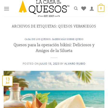
Saltar
al
0
contenido
ARCHIVOS DE ETIQUETAS:
QUESOS VERANIEGOS
CASA DE LOS QUESOS
,
SABER MÁS SOBRE QUESO
Quesos para la operación bikini: Deliciosos y
Amigos de la Silueta
POSTED ON
JULIO 13, 2023
BY
ALVARO RUBIO
13
Jul