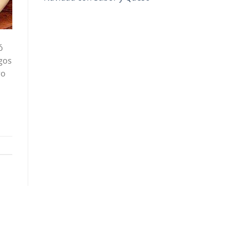
ó
gos
ro