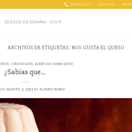
664421022
Contacto
Profe
A
QUESOS DE ESPAÑA
D.O.P.
ARCHIVOS DE ETIQUETAS:
NOS GUSTA EL QUESO
UESOS
,
CURIOSIDADES
,
SABER MÁS SOBRE QUESO
¿Sabías que…
 ON
AGOSTO 3, 2023
BY
ALVARO RUBIO