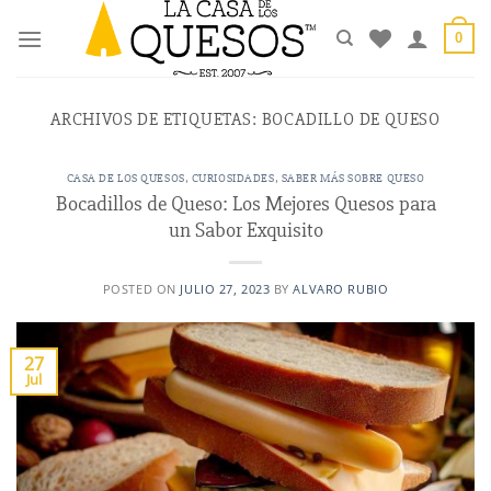
Saltar
al
0
contenido
ARCHIVOS DE ETIQUETAS:
BOCADILLO DE QUESO
CASA DE LOS QUESOS
,
CURIOSIDADES
,
SABER MÁS SOBRE QUESO
Bocadillos de Queso: Los Mejores Quesos para
un Sabor Exquisito
POSTED ON
JULIO 27, 2023
BY
ALVARO RUBIO
27
Jul