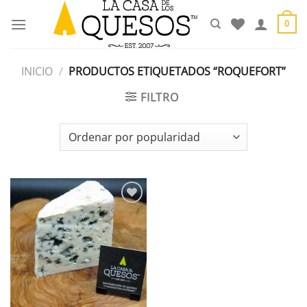
Saltar
al
0
contenido
INICIO
/
PRODUCTOS ETIQUETADOS “ROQUEFORT”
FILTRO
Añadir
a la
lista de
deseos