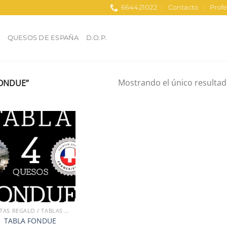
664421022
Contacto
Profe
A
QUESOS DE ESPAÑA
D.O.P.
Mostrando el único resulta
ONDUE”
Añadir
a la
lista de
deseos
CESTAS REGALO / TABLAS QUESO
TABLA FONDUE