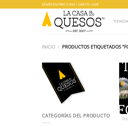
Saltar
ENVÍO EN FRIO 9,90€ / GRATIS +60€
al
contenido
TIEND
INICIO
/
PRODUCTOS ETIQUETADOS “F
CATEGORÍAS DEL PRODUCTO