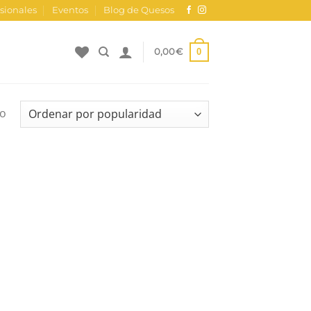
sionales
Eventos
Blog de Quesos
0
0,00
€
do