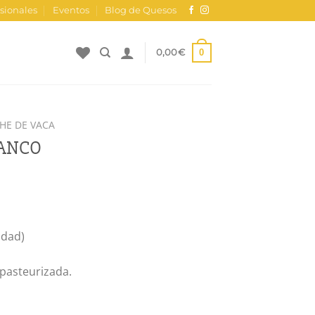
sionales
Eventos
Blog de Quesos
0
0,00
€
HE DE VACA
LANCO
idad)
 pasteurizada.
ad