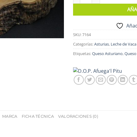
AÑA
Añad
SKU:
7164
Categorías:
Asturias
,
Leche de Vaca
Etiquetas:
Queso Asturiano
,
Queso 
MARCA
FICHA TÉCNICA
VALORACIONES (0)