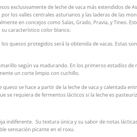
quesos exclusivamente de leche de vaca más extendidos de A
por los valles centrales asturianos y las laderas de las mont
almente en concejos como Salas, Grado, Pravia, y Tineo. Es
 su característico color blanco.
 los quesos protegidos será la obtenida de vacas. Estas son 
amarillo según va madurando. En los primeros estadíos de
mente un corte limpio con cuchillo.
e queso se hace a partir de la leche de vaca y calentada entr
ue se requiera de fermentos lácticos si la leche es pasteuri
deja indiferente. Su textura única y su sabor de notas láctic
e sensación picante en el roxu.