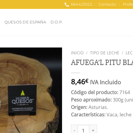
664421022
Contacto
Profe
A
QUESOS DE ESPAÑA
D.O.P.
INICIO
/
TIPO DE LECHE
/
LEC
AFUEGA’L PITU B
Añadir
a la
lista
8,46
€
IVA Incluido
de
deseos
Código del producto:
7164
Peso aproximado:
300g (un
Origen:
Asturias.
Características:
Vaca, leche
AFUEGA'L PITU BLANCO cantid