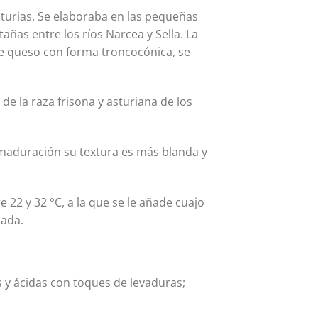
sturias. Se elaboraba en las pequeñas
añas entre los ríos Narcea y Sella. La
te queso con forma troncocónica, se
de la raza frisona y asturiana de los
 maduración su textura es más blanda y
e 22 y 32 °C, a la que se le añade cuajo
zada.
as y ácidas con toques de levaduras;