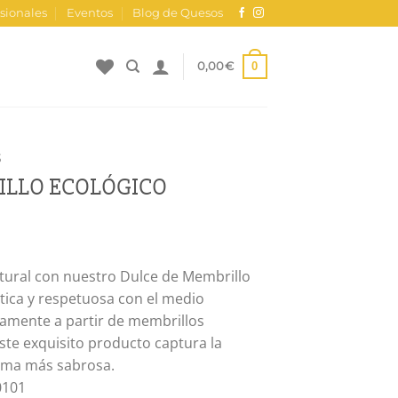
sionales
Eventos
Blog de Quesos
0
0,00
€
S
ILLO ECOLÓGICO
tural con nuestro Dulce de Membrillo
ntica y respetuosa con el medio
amente a partir de membrillos
ste exquisito producto captura la
orma más sabrosa.
101