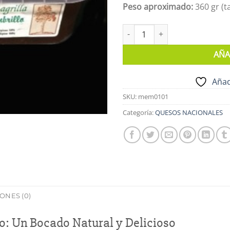
Peso aproximado:
360 gr (t
DULCE DE MEMBRILLO ECOLÓGI
AÑA
Añad
SKU:
mem0101
Categoría:
QUESOS NACIONALES
ONES (0)
o: Un Bocado Natural y Delicioso