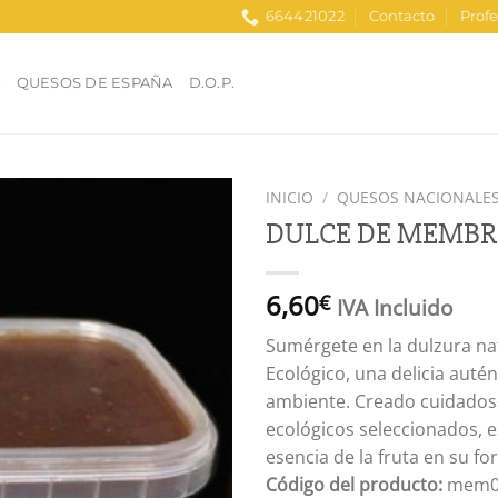
664421022
Contacto
Profe
A
QUESOS DE ESPAÑA
D.O.P.
INICIO
/
QUESOS NACIONALE
DULCE DE MEMBR
Añadir
a la
lista
6,60
€
IVA Incluido
de
deseos
Sumérgete en la dulzura na
Ecológico, una delicia auté
ambiente. Creado cuidados
ecológicos seleccionados, e
esencia de la fruta en su f
Código del producto:
mem0