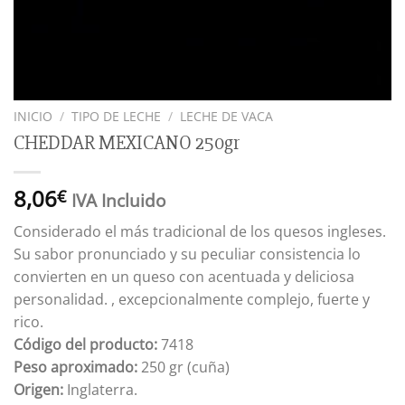
INICIO
/
TIPO DE LECHE
/
LECHE DE VACA
CHEDDAR MEXICANO 250gr
8,06
€
IVA Incluido
Considerado el más tradicional de los quesos ingleses.
Su sabor pronunciado y su peculiar consistencia lo
convierten en un queso con acentuada y deliciosa
personalidad. , excepcionalmente complejo, fuerte y
rico.
Código del producto:
7418
Peso aproximado:
250 gr (cuña)
Origen:
Inglaterra.